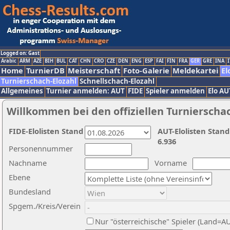
Logged on: Gast
Arabic
ARM
AZE
BIH
BUL
CAT
CHN
CRO
CZE
DEN
ENG
ESP
FAI
FIN
FRA
GER
GRE
INA
I
Home
TurnierDB
Meisterschaft
Foto-Galerie
Meldekartei
El
Turnierschach-Elozahl
Schnellschach-Elozahl
Allgemeines
Turnier anmelden: AUT
FIDE
Spieler anmelden
Elo AU
Willkommen bei den offiziellen Turnierscha
FIDE-Elolisten Stand
AUT-Elolisten Stand
6.936
Personennummer
Nachname
Vorname
Ebene
Bundesland
Spgem./Kreis/Verein
Nur "österreichische" Spieler (Land=A