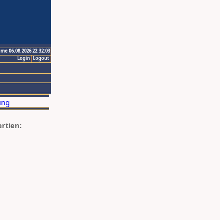
ime 06.08.2026 22:32:03
Login
Logout
artien: