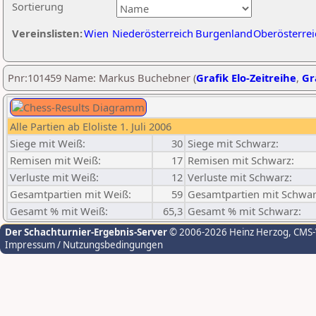
Sortierung
Vereinslisten:
Wien
Niederösterreich
Burgenland
Oberösterrei
Pnr:101459 Name: Markus Buchebner (
Grafik Elo-Zeitreihe
,
Gr
Alle Partien ab Eloliste 1. Juli 2006
Siege mit Weiß:
30
Siege mit Schwarz:
Remisen mit Weiß:
17
Remisen mit Schwarz:
Verluste mit Weiß:
12
Verluste mit Schwarz:
Gesamtpartien mit Weiß:
59
Gesamtpartien mit Schwar
Gesamt % mit Weiß:
65,3
Gesamt % mit Schwarz:
Der Schachturnier-Ergebnis-Server
© 2006-2026 Heinz Herzog
, CMS
Impressum / Nutzungsbedingungen