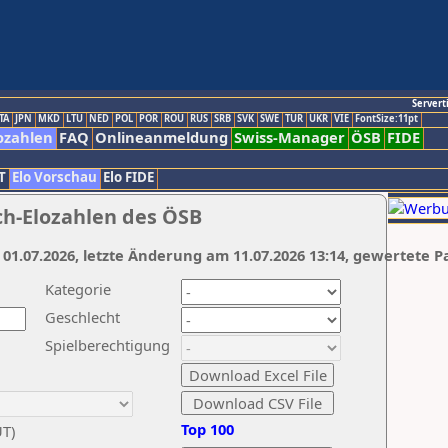
Servert
TA
JPN
MKD
LTU
NED
POL
POR
ROU
RUS
SRB
SVK
SWE
TUR
UKR
VIE
FontSize:11pt
ozahlen
FAQ
Onlineanmeldung
Swiss-Manager
ÖSB
FIDE
T
Elo Vorschau
Elo FIDE
ch-Elozahlen des ÖSB
 01.07.2026, letzte Änderung am 11.07.2026 13:14, gewertete P
Kategorie
Geschlecht
Spielberechtigung
Top 100
UT)