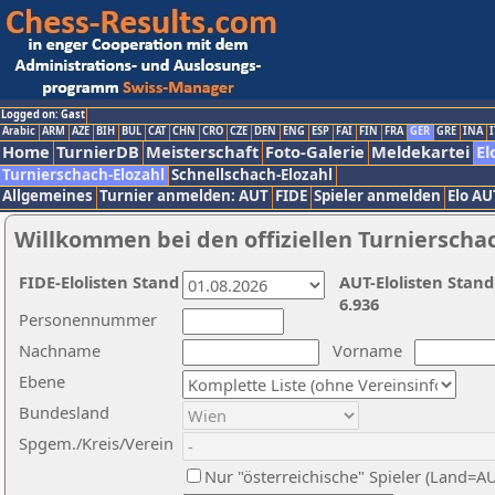
Logged on: Gast
Arabic
ARM
AZE
BIH
BUL
CAT
CHN
CRO
CZE
DEN
ENG
ESP
FAI
FIN
FRA
GER
GRE
INA
I
Home
TurnierDB
Meisterschaft
Foto-Galerie
Meldekartei
El
Turnierschach-Elozahl
Schnellschach-Elozahl
Allgemeines
Turnier anmelden: AUT
FIDE
Spieler anmelden
Elo AU
Willkommen bei den offiziellen Turnierscha
FIDE-Elolisten Stand
AUT-Elolisten Stand
6.936
Personennummer
Nachname
Vorname
Ebene
Bundesland
Spgem./Kreis/Verein
Nur "österreichische" Spieler (Land=A