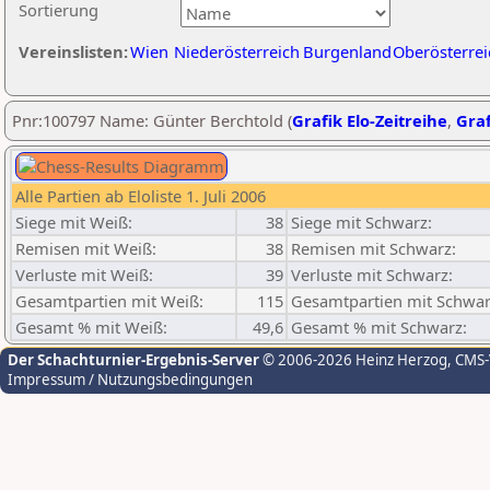
Sortierung
Vereinslisten:
Wien
Niederösterreich
Burgenland
Oberösterrei
Pnr:100797 Name: Günter Berchtold (
Grafik Elo-Zeitreihe
,
Graf
Alle Partien ab Eloliste 1. Juli 2006
Siege mit Weiß:
38
Siege mit Schwarz:
Remisen mit Weiß:
38
Remisen mit Schwarz:
Verluste mit Weiß:
39
Verluste mit Schwarz:
Gesamtpartien mit Weiß:
115
Gesamtpartien mit Schwar
Gesamt % mit Weiß:
49,6
Gesamt % mit Schwarz:
Der Schachturnier-Ergebnis-Server
© 2006-2026 Heinz Herzog
, CMS
Impressum / Nutzungsbedingungen