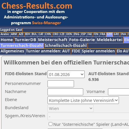
Logged on: Gast
Arabic
ARM
AZE
BIH
BUL
CAT
CHN
CRO
CZE
DEN
ENG
ESP
FAI
FIN
FRA
GER
GRE
INA
I
Home
TurnierDB
Meisterschaft
Foto-Galerie
Meldekartei
El
Turnierschach-Elozahl
Schnellschach-Elozahl
Allgemeines
Turnier anmelden: AUT
FIDE
Spieler anmelden
Elo AU
Willkommen bei den offiziellen Turnierscha
FIDE-Elolisten Stand
AUT-Elolisten Stand
6.936
Personennummer
Nachname
Vorname
Ebene
Bundesland
Spgem./Kreis/Verein
Nur "österreichische" Spieler (Land=A