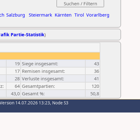
ch
Salzburg
Steiermark
Kärnten
Tirol
Vorarlberg
afik Partie-Statistik
)
19
Siege insgesamt:
43
17
Remisen insgesamt:
36
28
Verluste insgesamt:
41
z:
64
Gesamtpartien:
120
43,0
Gesamt %:
50,8
-Version 14.07.2026 13:23, Node S3