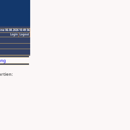
ime 06.08.2026 10:49:36
Login
Logout
artien: