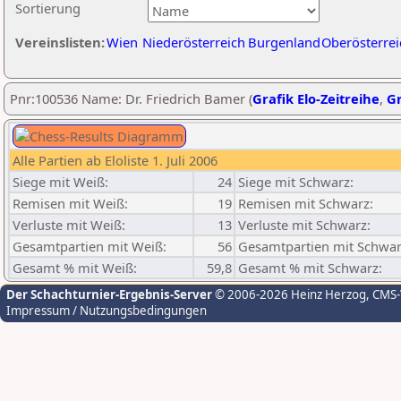
Sortierung
Vereinslisten:
Wien
Niederösterreich
Burgenland
Oberösterrei
Pnr:100536 Name: Dr. Friedrich Bamer (
Grafik Elo-Zeitreihe
,
Gr
Alle Partien ab Eloliste 1. Juli 2006
Siege mit Weiß:
24
Siege mit Schwarz:
Remisen mit Weiß:
19
Remisen mit Schwarz:
Verluste mit Weiß:
13
Verluste mit Schwarz:
Gesamtpartien mit Weiß:
56
Gesamtpartien mit Schwar
Gesamt % mit Weiß:
59,8
Gesamt % mit Schwarz:
Der Schachturnier-Ergebnis-Server
© 2006-2026 Heinz Herzog
, CMS
Impressum / Nutzungsbedingungen