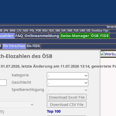
Servert
TA
JPN
MKD
LTU
NED
POL
POR
ROU
RUS
SRB
SVK
SWE
TUR
UKR
VIE
FontSize:11pt
ozahlen
FAQ
Onlineanmeldung
Swiss-Manager
ÖSB
FIDE
T
Elo Vorschau
Elo FIDE
ch-Elozahlen des ÖSB
 01.07.2026, letzte Änderung am 11.07.2026 13:14, gewertete P
Kategorie
Geschlecht
Spielberechtigung
Top 100
UT)