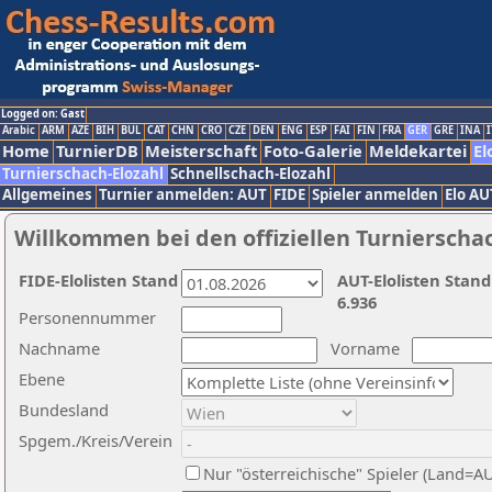
Logged on: Gast
Arabic
ARM
AZE
BIH
BUL
CAT
CHN
CRO
CZE
DEN
ENG
ESP
FAI
FIN
FRA
GER
GRE
INA
I
Home
TurnierDB
Meisterschaft
Foto-Galerie
Meldekartei
El
Turnierschach-Elozahl
Schnellschach-Elozahl
Allgemeines
Turnier anmelden: AUT
FIDE
Spieler anmelden
Elo AU
Willkommen bei den offiziellen Turnierscha
FIDE-Elolisten Stand
AUT-Elolisten Stand
6.936
Personennummer
Nachname
Vorname
Ebene
Bundesland
Spgem./Kreis/Verein
Nur "österreichische" Spieler (Land=A