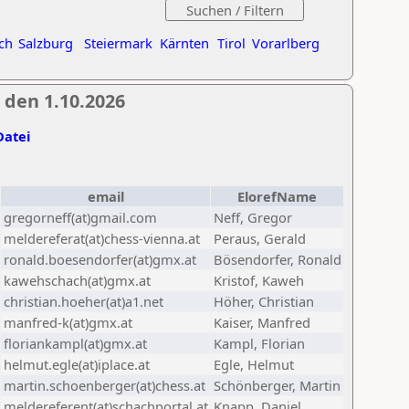
ch
Salzburg
Steiermark
Kärnten
Tirol
Vorarlberg
 den 1.10.2026
Datei
email
ElorefName
gregorneff(at)gmail.com
Neff, Gregor
meldereferat(at)chess-vienna.at
Peraus, Gerald
ronald.boesendorfer(at)gmx.at
Bösendorfer, Ronald
kawehschach(at)gmx.at
Kristof, Kaweh
christian.hoeher(at)a1.net
Höher, Christian
manfred-k(at)gmx.at
Kaiser, Manfred
floriankampl(at)gmx.at
Kampl, Florian
helmut.egle(at)iplace.at
Egle, Helmut
martin.schoenberger(at)chess.at
Schönberger, Martin
meldereferent(at)schachportal.at
Knapp, Daniel