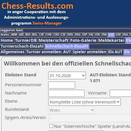
Logged on: Gast
Arabic
ARM
AZE
BIH
BUL
CAT
CHN
CRO
CZE
DEN
ENG
ESP
FAI
FIN
FRA
GER
GRE
INA
I
Home
TurnierDB
Meisterschaft
Foto-Galerie
Meldekartei
El
Turnierschach-Elozahl
Schnellschach-Elozahl
Allgemeines
Turnier anmelden: AUT
Spieler anmelden
Elo AUT
Elo
Willkommen bei den offiziellen Schnellscha
Elolisten Stand
AUT-Elolisten Stand
1.071
Personennummer
Nachname
Vorname
Ebene
Bundesland
Spgem./Kreis/Verein
Nur "österreichische" Spieler (Land=A