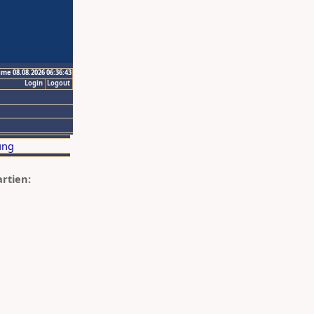
ime 08.08.2026 06:36:43
Login
Logout
artien: