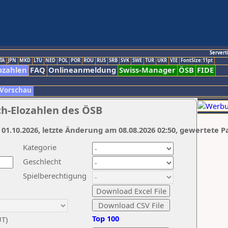
Servert
TA
JPN
MKD
LTU
NED
POL
POR
ROU
RUS
SRB
SVK
SWE
TUR
UKR
VIE
FontSize:11pt
ozahlen
FAQ
Onlineanmeldung
Swiss-Manager
ÖSB
FIDE
 Vorschau
ch-Elozahlen des ÖSB
 01.10.2026, letzte Änderung am 08.08.2026 02:50, gewertete P
Kategorie
Geschlecht
Spielberechtigung
Top 100
UT)