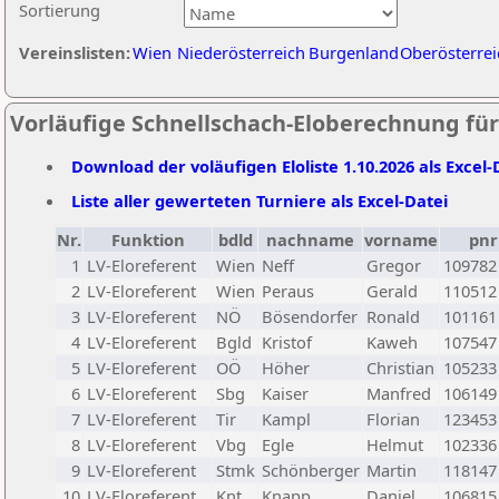
Sortierung
Vereinslisten:
Wien
Niederösterreich
Burgenland
Oberösterrei
Vorläufige Schnellschach-Eloberechnung für
Download der voläufigen Eloliste 1.10.2026 als Excel-
Liste aller gewerteten Turniere als Excel-Datei
Nr.
Funktion
bdld
nachname
vorname
pnr
1
LV-Eloreferent
Wien
Neff
Gregor
109782
2
LV-Eloreferent
Wien
Peraus
Gerald
110512
3
LV-Eloreferent
NÖ
Bösendorfer
Ronald
101161
4
LV-Eloreferent
Bgld
Kristof
Kaweh
107547
5
LV-Eloreferent
OÖ
Höher
Christian
105233
6
LV-Eloreferent
Sbg
Kaiser
Manfred
106149
7
LV-Eloreferent
Tir
Kampl
Florian
123453
8
LV-Eloreferent
Vbg
Egle
Helmut
102336
9
LV-Eloreferent
Stmk
Schönberger
Martin
118147
10
LV-Eloreferent
Knt
Knapp
Daniel
106815