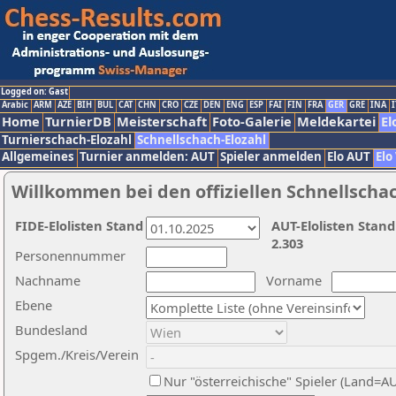
Logged on: Gast
Arabic
ARM
AZE
BIH
BUL
CAT
CHN
CRO
CZE
DEN
ENG
ESP
FAI
FIN
FRA
GER
GRE
INA
I
Home
TurnierDB
Meisterschaft
Foto-Galerie
Meldekartei
El
Turnierschach-Elozahl
Schnellschach-Elozahl
Allgemeines
Turnier anmelden: AUT
Spieler anmelden
Elo AUT
Elo
Willkommen bei den offiziellen Schnellscha
FIDE-Elolisten Stand
AUT-Elolisten Stand
2.303
Personennummer
Nachname
Vorname
Ebene
Bundesland
Spgem./Kreis/Verein
Nur "österreichische" Spieler (Land=A