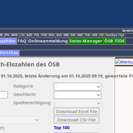
Servert
TA
JPN
MKD
LTU
NED
POL
POR
ROU
RUS
SRB
SVK
SWE
TUR
UKR
VIE
FontSize:11pt
ozahlen
FAQ
Onlineanmeldung
Swiss-Manager
ÖSB
FIDE
 Vorschau
ch-Elozahlen des ÖSB
 01.10.2025, letzte Änderung am 01.10.2025 09:19, gewertete P
Kategorie
Geschlecht
Spielberechtigung
Top 100
UT)