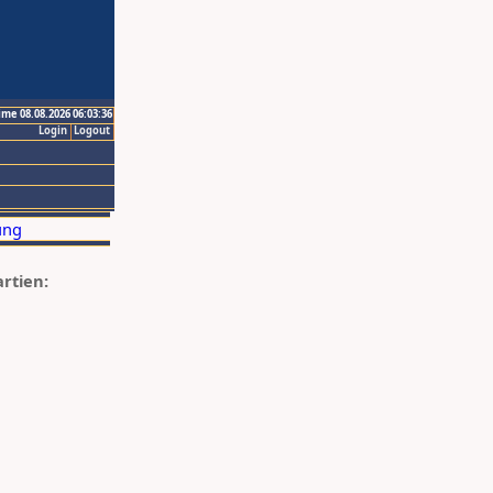
ime 08.08.2026 06:03:36
Login
Logout
artien: