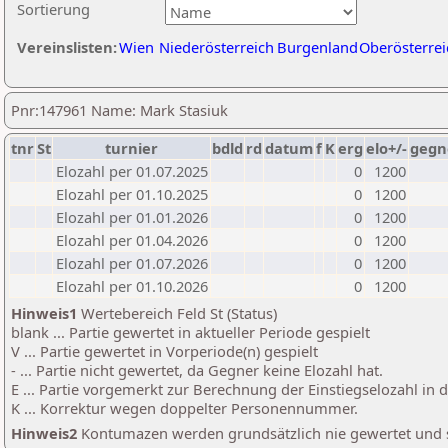
Sortierung
Vereinslisten:
Wien
Niederösterreich
Burgenland
Oberösterrei
Pnr:147961 Name: Mark Stasiuk
tnr
St
turnier
bdld
rd
datum
f
K
erg
elo+/-
gegn
Elozahl per 01.07.2025
0
1200
Elozahl per 01.10.2025
0
1200
Elozahl per 01.01.2026
0
1200
Elozahl per 01.04.2026
0
1200
Elozahl per 01.07.2026
0
1200
Elozahl per 01.10.2026
0
1200
Hinweis1
Wertebereich Feld St (Status)
blank ... Partie gewertet in aktueller Periode gespielt
V ... Partie gewertet in Vorperiode(n) gespielt
- ... Partie nicht gewertet, da Gegner keine Elozahl hat.
E ... Partie vorgemerkt zur Berechnung der Einstiegselozahl in
K ... Korrektur wegen doppelter Personennummer.
Hinweis2
Kontumazen werden grundsätzlich nie gewertet und sin