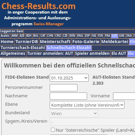
Logged on: Gast
Arabic
ARM
AZE
BIH
BUL
CAT
CHN
CRO
CZE
DEN
ENG
ESP
FAI
FIN
FRA
GER
GRE
INA
I
Home
TurnierDB
Meisterschaft
Foto-Galerie
Meldekartei
El
Turnierschach-Elozahl
Schnellschach-Elozahl
Allgemeines
Turnier anmelden: AUT
Spieler anmelden
Elo AUT
Elo
Willkommen bei den offiziellen Schnellscha
FIDE-Elolisten Stand
AUT-Elolisten Stand
2.303
Personennummer
Nachname
Vorname
Ebene
Bundesland
Spgem./Kreis/Verein
Nur "österreichische" Spieler (Land=A