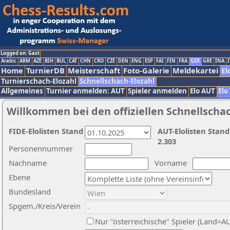
Logged on: Gast
Arabic
ARM
AZE
BIH
BUL
CAT
CHN
CRO
CZE
DEN
ENG
ESP
FAI
FIN
FRA
GER
GRE
INA
I
Home
TurnierDB
Meisterschaft
Foto-Galerie
Meldekartei
El
Turnierschach-Elozahl
Schnellschach-Elozahl
Allgemeines
Turnier anmelden: AUT
Spieler anmelden
Elo AUT
Elo
Willkommen bei den offiziellen Schnellscha
FIDE-Elolisten Stand
AUT-Elolisten Stand
2.303
Personennummer
Nachname
Vorname
Ebene
Bundesland
Spgem./Kreis/Verein
Nur "österreichische" Spieler (Land=A