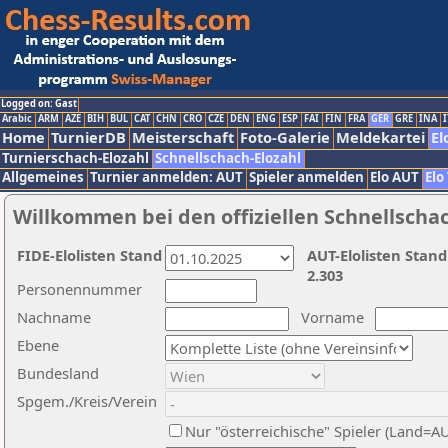
Logged on: Gast
Arabic
ARM
AZE
BIH
BUL
CAT
CHN
CRO
CZE
DEN
ENG
ESP
FAI
FIN
FRA
GER
GRE
INA
I
Home
TurnierDB
Meisterschaft
Foto-Galerie
Meldekartei
El
Turnierschach-Elozahl
Schnellschach-Elozahl
Allgemeines
Turnier anmelden: AUT
Spieler anmelden
Elo AUT
Elo
Willkommen bei den offiziellen Schnellscha
FIDE-Elolisten Stand
AUT-Elolisten Stand
2.303
Personennummer
Nachname
Vorname
Ebene
Bundesland
Spgem./Kreis/Verein
Nur "österreichische" Spieler (Land=A