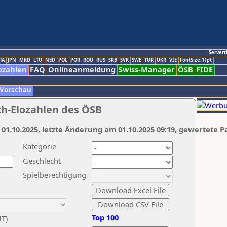
Servert
TA
JPN
MKD
LTU
NED
POL
POR
ROU
RUS
SRB
SVK
SWE
TUR
UKR
VIE
FontSize:11pt
ozahlen
FAQ
Onlineanmeldung
Swiss-Manager
ÖSB
FIDE
 Vorschau
ch-Elozahlen des ÖSB
 01.10.2025, letzte Änderung am 01.10.2025 09:19, gewertete P
Kategorie
Geschlecht
Spielberechtigung
Top 100
UT)