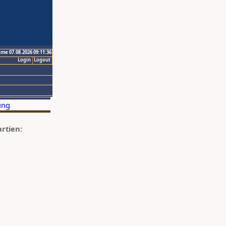
ime 07.08.2026 09:11:36
Login
Logout
artien: