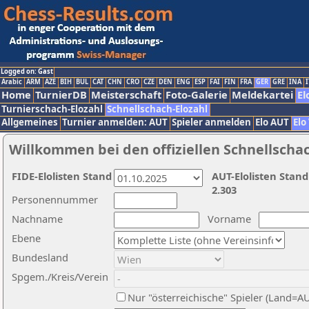
Logged on: Gast
Arabic
ARM
AZE
BIH
BUL
CAT
CHN
CRO
CZE
DEN
ENG
ESP
FAI
FIN
FRA
GER
GRE
INA
I
Home
TurnierDB
Meisterschaft
Foto-Galerie
Meldekartei
El
Turnierschach-Elozahl
Schnellschach-Elozahl
Allgemeines
Turnier anmelden: AUT
Spieler anmelden
Elo AUT
Elo
Willkommen bei den offiziellen Schnellscha
FIDE-Elolisten Stand
AUT-Elolisten Stand
2.303
Personennummer
Nachname
Vorname
Ebene
Bundesland
Spgem./Kreis/Verein
Nur "österreichische" Spieler (Land=A