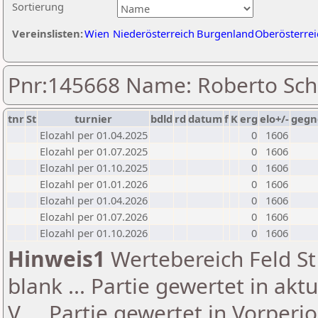
Sortierung
Vereinslisten:
Wien
Niederösterreich
Burgenland
Oberösterrei
Pnr:145668 Name: Roberto Sc
tnr
St
turnier
bdld
rd
datum
f
K
erg
elo+/-
gegn
Elozahl per 01.04.2025
0
1606
Elozahl per 01.07.2025
0
1606
Elozahl per 01.10.2025
0
1606
Elozahl per 01.01.2026
0
1606
Elozahl per 01.04.2026
0
1606
Elozahl per 01.07.2026
0
1606
Elozahl per 01.10.2026
0
1606
Hinweis1
Wertebereich Feld St 
blank ... Partie gewertet in akt
V ... Partie gewertet in Vorperi