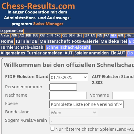
Logged on: Gast
Arabic
ARM
AZE
BIH
BUL
CAT
CHN
CRO
CZE
DEN
ENG
ESP
FAI
FIN
FRA
GER
GRE
INA
I
Home
TurnierDB
Meisterschaft
Foto-Galerie
Meldekartei
El
Turnierschach-Elozahl
Schnellschach-Elozahl
Allgemeines
Turnier anmelden: AUT
Spieler anmelden
Elo AUT
Elo
Willkommen bei den offiziellen Schnellscha
FIDE-Elolisten Stand
AUT-Elolisten Stand
2.303
Personennummer
Nachname
Vorname
Ebene
Bundesland
Spgem./Kreis/Verein
Nur "österreichische" Spieler (Land=A