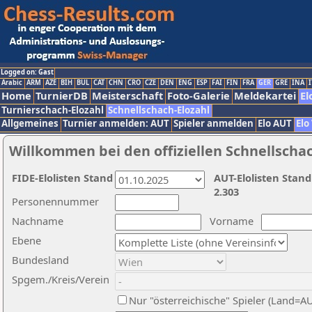
Logged on: Gast
Arabic
ARM
AZE
BIH
BUL
CAT
CHN
CRO
CZE
DEN
ENG
ESP
FAI
FIN
FRA
GER
GRE
INA
I
Home
TurnierDB
Meisterschaft
Foto-Galerie
Meldekartei
El
Turnierschach-Elozahl
Schnellschach-Elozahl
Allgemeines
Turnier anmelden: AUT
Spieler anmelden
Elo AUT
Elo
Willkommen bei den offiziellen Schnellscha
FIDE-Elolisten Stand
AUT-Elolisten Stand
2.303
Personennummer
Nachname
Vorname
Ebene
Bundesland
Spgem./Kreis/Verein
Nur "österreichische" Spieler (Land=A