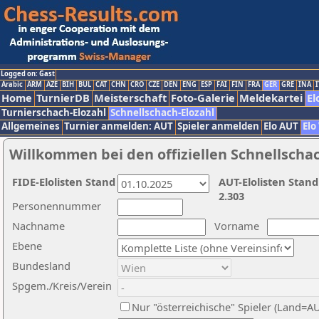
Logged on: Gast
Arabic
ARM
AZE
BIH
BUL
CAT
CHN
CRO
CZE
DEN
ENG
ESP
FAI
FIN
FRA
GER
GRE
INA
I
Home
TurnierDB
Meisterschaft
Foto-Galerie
Meldekartei
El
Turnierschach-Elozahl
Schnellschach-Elozahl
Allgemeines
Turnier anmelden: AUT
Spieler anmelden
Elo AUT
Elo
Willkommen bei den offiziellen Schnellscha
FIDE-Elolisten Stand
AUT-Elolisten Stand
2.303
Personennummer
Nachname
Vorname
Ebene
Bundesland
Spgem./Kreis/Verein
Nur "österreichische" Spieler (Land=A