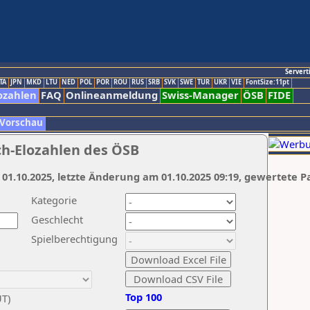
Servert
TA
JPN
MKD
LTU
NED
POL
POR
ROU
RUS
SRB
SVK
SWE
TUR
UKR
VIE
FontSize:11pt
ozahlen
FAQ
Onlineanmeldung
Swiss-Manager
ÖSB
FIDE
 Vorschau
ch-Elozahlen des ÖSB
 01.10.2025, letzte Änderung am 01.10.2025 09:19, gewertete P
Kategorie
Geschlecht
Spielberechtigung
Top 100
UT)