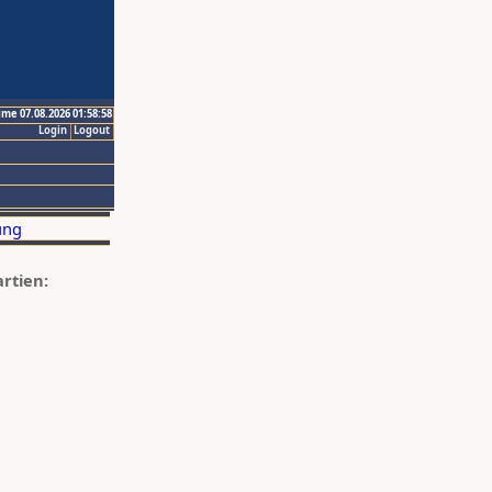
ime 07.08.2026 01:58:58
Login
Logout
artien: