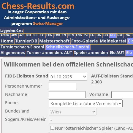
Logged on: Gast
Arabic
ARM
AZE
BIH
BUL
CAT
CHN
CRO
CZE
DEN
ENG
ESP
FAI
FIN
FRA
GER
GRE
INA
I
Home
TurnierDB
Meisterschaft
Foto-Galerie
Meldekartei
El
Turnierschach-Elozahl
Schnellschach-Elozahl
Allgemeines
Turnier anmelden: AUT
Spieler anmelden
Elo AUT
Elo
Willkommen bei den offiziellen Schnellscha
FIDE-Elolisten Stand
AUT-Elolisten Stand
2.303
Personennummer
Nachname
Vorname
Ebene
Bundesland
Spgem./Kreis/Verein
Nur "österreichische" Spieler (Land=A