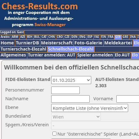
Logged on: Gast
Arabic
ARM
AZE
BIH
BUL
CAT
CHN
CRO
CZE
DEN
ENG
ESP
FAI
FIN
FRA
GER
GRE
INA
I
Home
TurnierDB
Meisterschaft
Foto-Galerie
Meldekartei
El
Turnierschach-Elozahl
Schnellschach-Elozahl
Allgemeines
Turnier anmelden: AUT
Spieler anmelden
Elo AUT
Elo
Willkommen bei den offiziellen Schnellscha
FIDE-Elolisten Stand
AUT-Elolisten Stand
2.303
Personennummer
Nachname
Vorname
Ebene
Bundesland
Spgem./Kreis/Verein
Nur "österreichische" Spieler (Land=A