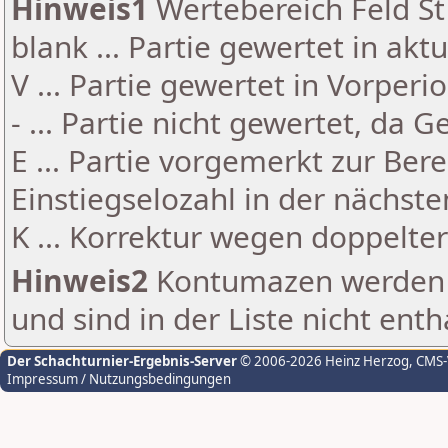
Hinweis1
Wertebereich Feld St 
blank ... Partie gewertet in akt
V ... Partie gewertet in Vorperi
- ... Partie nicht gewertet, da 
E ... Partie vorgemerkt zur Be
Einstiegselozahl in der nächst
K ... Korrektur wegen doppelt
Hinweis2
Kontumazen werden g
und sind in der Liste nicht enth
Der Schachturnier-Ergebnis-Server
© 2006-2026 Heinz Herzog
, CMS
Impressum / Nutzungsbedingungen