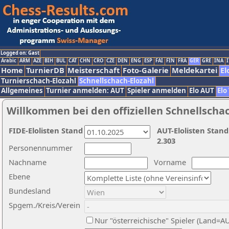
Logged on: Gast
Arabic
ARM
AZE
BIH
BUL
CAT
CHN
CRO
CZE
DEN
ENG
ESP
FAI
FIN
FRA
GER
GRE
INA
I
Home
TurnierDB
Meisterschaft
Foto-Galerie
Meldekartei
El
Turnierschach-Elozahl
Schnellschach-Elozahl
Allgemeines
Turnier anmelden: AUT
Spieler anmelden
Elo AUT
Elo
Willkommen bei den offiziellen Schnellscha
FIDE-Elolisten Stand
AUT-Elolisten Stand
2.303
Personennummer
Nachname
Vorname
Ebene
Bundesland
Spgem./Kreis/Verein
Nur "österreichische" Spieler (Land=A