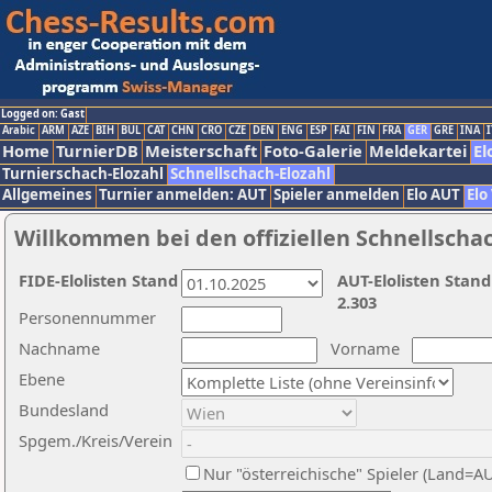
Logged on: Gast
Arabic
ARM
AZE
BIH
BUL
CAT
CHN
CRO
CZE
DEN
ENG
ESP
FAI
FIN
FRA
GER
GRE
INA
I
Home
TurnierDB
Meisterschaft
Foto-Galerie
Meldekartei
El
Turnierschach-Elozahl
Schnellschach-Elozahl
Allgemeines
Turnier anmelden: AUT
Spieler anmelden
Elo AUT
Elo
Willkommen bei den offiziellen Schnellscha
FIDE-Elolisten Stand
AUT-Elolisten Stand
2.303
Personennummer
Nachname
Vorname
Ebene
Bundesland
Spgem./Kreis/Verein
Nur "österreichische" Spieler (Land=A