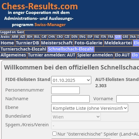
Logged on: Gast
Arabic
ARM
AZE
BIH
BUL
CAT
CHN
CRO
CZE
DEN
ENG
ESP
FAI
FIN
FRA
GER
GRE
INA
I
Home
TurnierDB
Meisterschaft
Foto-Galerie
Meldekartei
El
Turnierschach-Elozahl
Schnellschach-Elozahl
Allgemeines
Turnier anmelden: AUT
Spieler anmelden
Elo AUT
Elo
Willkommen bei den offiziellen Schnellscha
FIDE-Elolisten Stand
AUT-Elolisten Stand
2.303
Personennummer
Nachname
Vorname
Ebene
Bundesland
Spgem./Kreis/Verein
Nur "österreichische" Spieler (Land=A