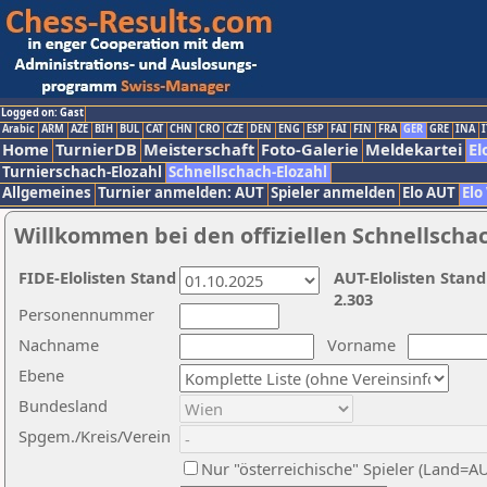
Logged on: Gast
Arabic
ARM
AZE
BIH
BUL
CAT
CHN
CRO
CZE
DEN
ENG
ESP
FAI
FIN
FRA
GER
GRE
INA
I
Home
TurnierDB
Meisterschaft
Foto-Galerie
Meldekartei
El
Turnierschach-Elozahl
Schnellschach-Elozahl
Allgemeines
Turnier anmelden: AUT
Spieler anmelden
Elo AUT
Elo
Willkommen bei den offiziellen Schnellscha
FIDE-Elolisten Stand
AUT-Elolisten Stand
2.303
Personennummer
Nachname
Vorname
Ebene
Bundesland
Spgem./Kreis/Verein
Nur "österreichische" Spieler (Land=A