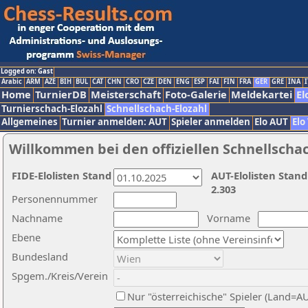
Logged on: Gast
Arabic
ARM
AZE
BIH
BUL
CAT
CHN
CRO
CZE
DEN
ENG
ESP
FAI
FIN
FRA
GER
GRE
INA
I
Home
TurnierDB
Meisterschaft
Foto-Galerie
Meldekartei
El
Turnierschach-Elozahl
Schnellschach-Elozahl
Allgemeines
Turnier anmelden: AUT
Spieler anmelden
Elo AUT
Elo
Willkommen bei den offiziellen Schnellscha
FIDE-Elolisten Stand
AUT-Elolisten Stand
2.303
Personennummer
Nachname
Vorname
Ebene
Bundesland
Spgem./Kreis/Verein
Nur "österreichische" Spieler (Land=A