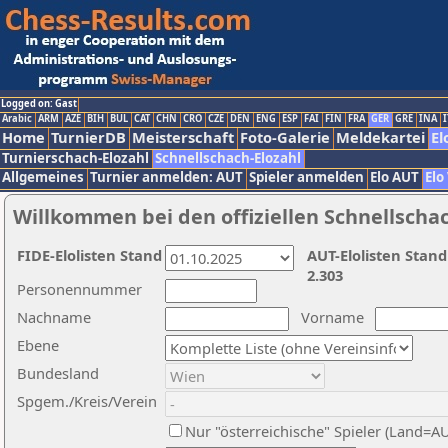
Logged on: Gast
Arabic
ARM
AZE
BIH
BUL
CAT
CHN
CRO
CZE
DEN
ENG
ESP
FAI
FIN
FRA
GER
GRE
INA
I
Home
TurnierDB
Meisterschaft
Foto-Galerie
Meldekartei
El
Turnierschach-Elozahl
Schnellschach-Elozahl
Allgemeines
Turnier anmelden: AUT
Spieler anmelden
Elo AUT
Elo
Willkommen bei den offiziellen Schnellscha
FIDE-Elolisten Stand
AUT-Elolisten Stand
2.303
Personennummer
Nachname
Vorname
Ebene
Bundesland
Spgem./Kreis/Verein
Nur "österreichische" Spieler (Land=A