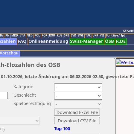
Servert
TA
JPN
MKD
LTU
NED
POL
POR
ROU
RUS
SRB
SVK
SWE
TUR
UKR
VIE
FontSize:11pt
ozahlen
FAQ
Onlineanmeldung
Swiss-Manager
ÖSB
FIDE
 Vorschau
ch-Elozahlen des ÖSB
 01.10.2026, letzte Änderung am 06.08.2026 02:50, gewertete P
Kategorie
Geschlecht
Spielberechtigung
Top 100
UT)