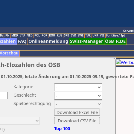
Servert
TA
JPN
MKD
LTU
NED
POL
POR
ROU
RUS
SRB
SVK
SWE
TUR
UKR
VIE
FontSize:11pt
ozahlen
FAQ
Onlineanmeldung
Swiss-Manager
ÖSB
FIDE
 Vorschau
ch-Elozahlen des ÖSB
 01.10.2025, letzte Änderung am 01.10.2025 09:19, gewertete P
Kategorie
Geschlecht
Spielberechtigung
Top 100
UT)