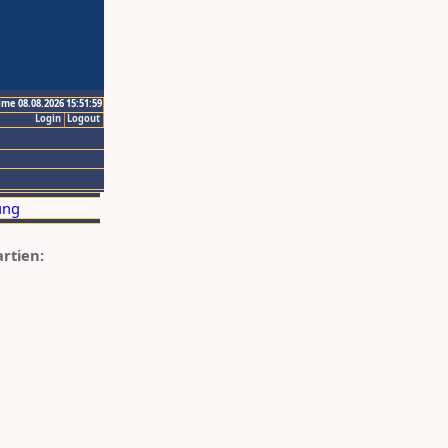
ime 08.08.2026 15:51:59
Login
Logout
artien: