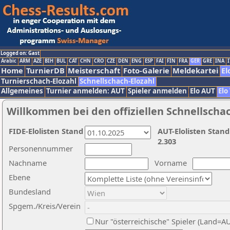
Logged on: Gast
Arabic
ARM
AZE
BIH
BUL
CAT
CHN
CRO
CZE
DEN
ENG
ESP
FAI
FIN
FRA
GER
GRE
INA
I
Home
TurnierDB
Meisterschaft
Foto-Galerie
Meldekartei
El
Turnierschach-Elozahl
Schnellschach-Elozahl
Allgemeines
Turnier anmelden: AUT
Spieler anmelden
Elo AUT
Elo
Willkommen bei den offiziellen Schnellscha
FIDE-Elolisten Stand
AUT-Elolisten Stand
2.303
Personennummer
Nachname
Vorname
Ebene
Bundesland
Spgem./Kreis/Verein
Nur "österreichische" Spieler (Land=A