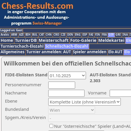
Logged on: Gast
Arabic
ARM
AZE
BIH
BUL
CAT
CHN
CRO
CZE
DEN
ENG
ESP
FAI
FIN
FRA
GER
GRE
INA
I
Home
TurnierDB
Meisterschaft
Foto-Galerie
Meldekartei
El
Turnierschach-Elozahl
Schnellschach-Elozahl
Allgemeines
Turnier anmelden: AUT
Spieler anmelden
Elo AUT
Elo
Willkommen bei den offiziellen Schnellscha
FIDE-Elolisten Stand
AUT-Elolisten Stand
2.303
Personennummer
Nachname
Vorname
Ebene
Bundesland
Spgem./Kreis/Verein
Nur "österreichische" Spieler (Land=A