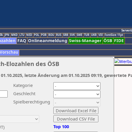
Servert
TA
JPN
MKD
LTU
NED
POL
POR
ROU
RUS
SRB
SVK
SWE
TUR
UKR
VIE
FontSize:11pt
ozahlen
FAQ
Onlineanmeldung
Swiss-Manager
ÖSB
FIDE
 Vorschau
ch-Elozahlen des ÖSB
 01.10.2025, letzte Änderung am 01.10.2025 09:19, gewertete P
Kategorie
Geschlecht
Spielberechtigung
Top 100
UT)