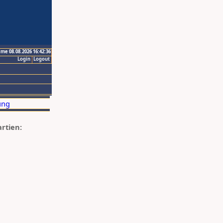
ime 08.08.2026 16:42:36
Login
Logout
artien: