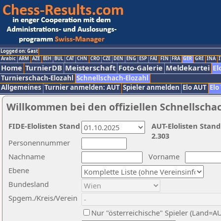
Logged on: Gast
Arabic
ARM
AZE
BIH
BUL
CAT
CHN
CRO
CZE
DEN
ENG
ESP
FAI
FIN
FRA
GER
GRE
INA
I
Home
TurnierDB
Meisterschaft
Foto-Galerie
Meldekartei
El
Turnierschach-Elozahl
Schnellschach-Elozahl
Allgemeines
Turnier anmelden: AUT
Spieler anmelden
Elo AUT
Elo
Willkommen bei den offiziellen Schnellscha
FIDE-Elolisten Stand
AUT-Elolisten Stand
2.303
Personennummer
Nachname
Vorname
Ebene
Bundesland
Spgem./Kreis/Verein
Nur "österreichische" Spieler (Land=A