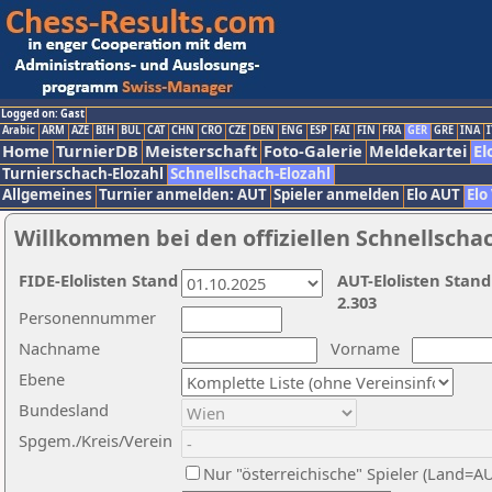
Logged on: Gast
Arabic
ARM
AZE
BIH
BUL
CAT
CHN
CRO
CZE
DEN
ENG
ESP
FAI
FIN
FRA
GER
GRE
INA
I
Home
TurnierDB
Meisterschaft
Foto-Galerie
Meldekartei
El
Turnierschach-Elozahl
Schnellschach-Elozahl
Allgemeines
Turnier anmelden: AUT
Spieler anmelden
Elo AUT
Elo
Willkommen bei den offiziellen Schnellscha
FIDE-Elolisten Stand
AUT-Elolisten Stand
2.303
Personennummer
Nachname
Vorname
Ebene
Bundesland
Spgem./Kreis/Verein
Nur "österreichische" Spieler (Land=A