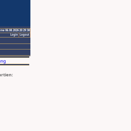
ime 06.08.2026 20:29:38
Login
Logout
artien: