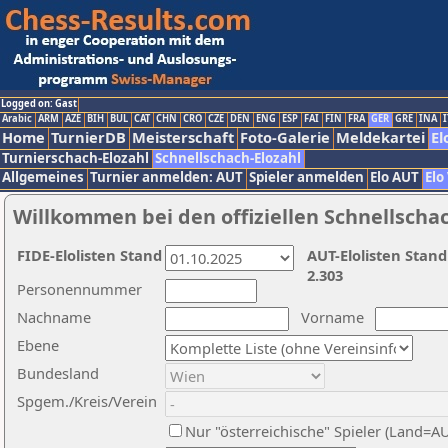
Logged on: Gast
Arabic
ARM
AZE
BIH
BUL
CAT
CHN
CRO
CZE
DEN
ENG
ESP
FAI
FIN
FRA
GER
GRE
INA
I
Home
TurnierDB
Meisterschaft
Foto-Galerie
Meldekartei
El
Turnierschach-Elozahl
Schnellschach-Elozahl
Allgemeines
Turnier anmelden: AUT
Spieler anmelden
Elo AUT
Elo
Willkommen bei den offiziellen Schnellscha
FIDE-Elolisten Stand
AUT-Elolisten Stand
2.303
Personennummer
Nachname
Vorname
Ebene
Bundesland
Spgem./Kreis/Verein
Nur "österreichische" Spieler (Land=A