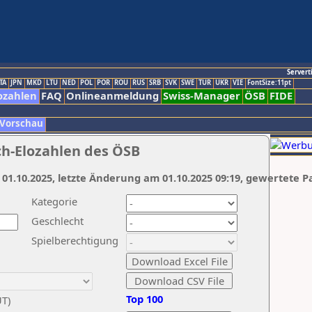
Servert
TA
JPN
MKD
LTU
NED
POL
POR
ROU
RUS
SRB
SVK
SWE
TUR
UKR
VIE
FontSize:11pt
ozahlen
FAQ
Onlineanmeldung
Swiss-Manager
ÖSB
FIDE
 Vorschau
ch-Elozahlen des ÖSB
 01.10.2025, letzte Änderung am 01.10.2025 09:19, gewertete P
Kategorie
Geschlecht
Spielberechtigung
Top 100
UT)