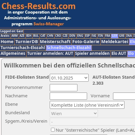
Logged on: Gast
Arabic
ARM
AZE
BIH
BUL
CAT
CHN
CRO
CZE
DEN
ENG
ESP
FAI
FIN
FRA
GER
GRE
INA
I
Home
TurnierDB
Meisterschaft
Foto-Galerie
Meldekartei
El
Turnierschach-Elozahl
Schnellschach-Elozahl
Allgemeines
Turnier anmelden: AUT
Spieler anmelden
Elo AUT
Elo
Willkommen bei den offiziellen Schnellscha
FIDE-Elolisten Stand
AUT-Elolisten Stand
2.303
Personennummer
Nachname
Vorname
Ebene
Bundesland
Spgem./Kreis/Verein
Nur "österreichische" Spieler (Land=A