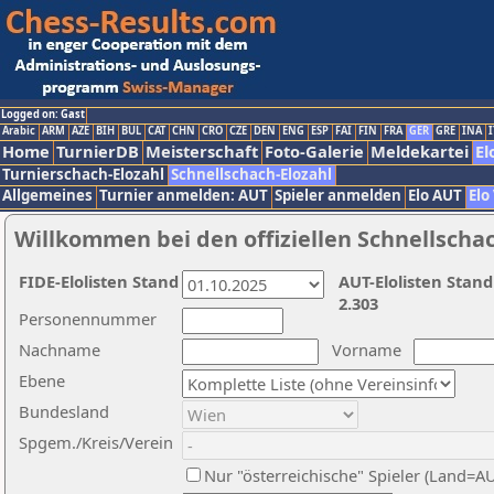
Logged on: Gast
Arabic
ARM
AZE
BIH
BUL
CAT
CHN
CRO
CZE
DEN
ENG
ESP
FAI
FIN
FRA
GER
GRE
INA
I
Home
TurnierDB
Meisterschaft
Foto-Galerie
Meldekartei
El
Turnierschach-Elozahl
Schnellschach-Elozahl
Allgemeines
Turnier anmelden: AUT
Spieler anmelden
Elo AUT
Elo
Willkommen bei den offiziellen Schnellscha
FIDE-Elolisten Stand
AUT-Elolisten Stand
2.303
Personennummer
Nachname
Vorname
Ebene
Bundesland
Spgem./Kreis/Verein
Nur "österreichische" Spieler (Land=A