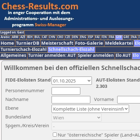
Logged on: Gast
Arabic
ARM
AZE
BIH
BUL
CAT
CHN
CRO
CZE
DEN
ENG
ESP
FAI
FIN
FRA
GER
GRE
INA
I
Home
TurnierDB
Meisterschaft
Foto-Galerie
Meldekartei
El
Turnierschach-Elozahl
Schnellschach-Elozahl
Allgemeines
Turnier anmelden: AUT
Spieler anmelden
Elo AUT
Elo
Willkommen bei den offiziellen Schnellscha
FIDE-Elolisten Stand
AUT-Elolisten Stand
2.303
Personennummer
Nachname
Vorname
Ebene
Bundesland
Spgem./Kreis/Verein
Nur "österreichische" Spieler (Land=A