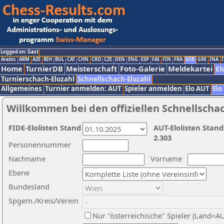
Logged on: Gast
Arabic
ARM
AZE
BIH
BUL
CAT
CHN
CRO
CZE
DEN
ENG
ESP
FAI
FIN
FRA
GER
GRE
INA
I
Home
TurnierDB
Meisterschaft
Foto-Galerie
Meldekartei
El
Turnierschach-Elozahl
Schnellschach-Elozahl
Allgemeines
Turnier anmelden: AUT
Spieler anmelden
Elo AUT
Elo
Willkommen bei den offiziellen Schnellscha
FIDE-Elolisten Stand
AUT-Elolisten Stand
2.303
Personennummer
Nachname
Vorname
Ebene
Bundesland
Spgem./Kreis/Verein
Nur "österreichische" Spieler (Land=A