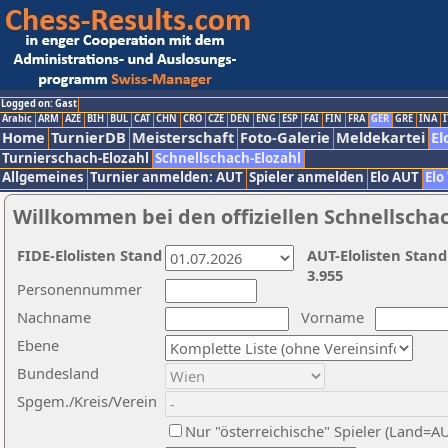
Logged on: Gast
Arabic
ARM
AZE
BIH
BUL
CAT
CHN
CRO
CZE
DEN
ENG
ESP
FAI
FIN
FRA
GER
GRE
INA
I
Home
TurnierDB
Meisterschaft
Foto-Galerie
Meldekartei
El
Turnierschach-Elozahl
Schnellschach-Elozahl
Allgemeines
Turnier anmelden: AUT
Spieler anmelden
Elo AUT
Elo
Willkommen bei den offiziellen Schnellscha
FIDE-Elolisten Stand
AUT-Elolisten Stand
3.955
Personennummer
Nachname
Vorname
Ebene
Bundesland
Spgem./Kreis/Verein
Nur "österreichische" Spieler (Land=A