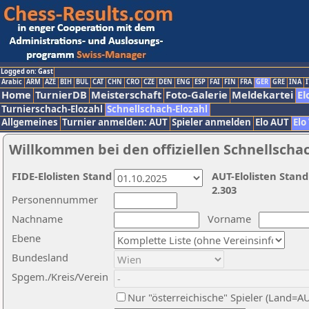
Logged on: Gast
Arabic
ARM
AZE
BIH
BUL
CAT
CHN
CRO
CZE
DEN
ENG
ESP
FAI
FIN
FRA
GER
GRE
INA
I
Home
TurnierDB
Meisterschaft
Foto-Galerie
Meldekartei
El
Turnierschach-Elozahl
Schnellschach-Elozahl
Allgemeines
Turnier anmelden: AUT
Spieler anmelden
Elo AUT
Elo
Willkommen bei den offiziellen Schnellscha
FIDE-Elolisten Stand
AUT-Elolisten Stand
2.303
Personennummer
Nachname
Vorname
Ebene
Bundesland
Spgem./Kreis/Verein
Nur "österreichische" Spieler (Land=A