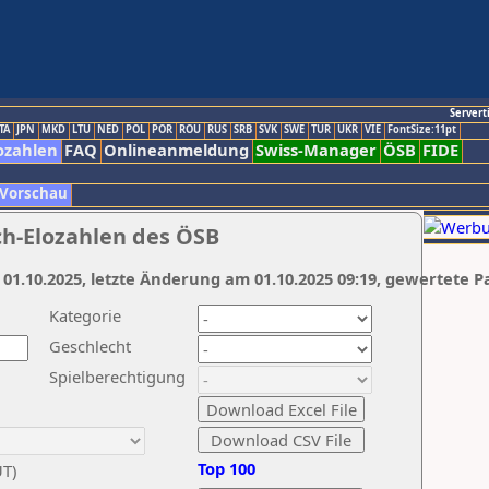
Servert
TA
JPN
MKD
LTU
NED
POL
POR
ROU
RUS
SRB
SVK
SWE
TUR
UKR
VIE
FontSize:11pt
ozahlen
FAQ
Onlineanmeldung
Swiss-Manager
ÖSB
FIDE
 Vorschau
ch-Elozahlen des ÖSB
 01.10.2025, letzte Änderung am 01.10.2025 09:19, gewertete P
Kategorie
Geschlecht
Spielberechtigung
Top 100
UT)