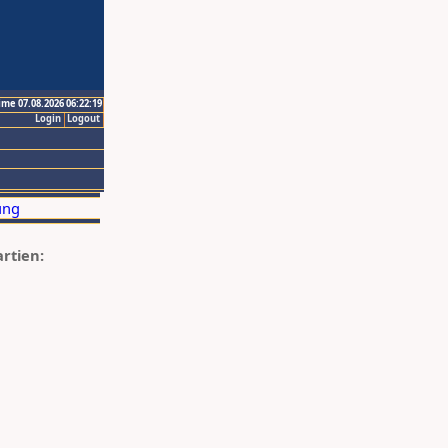
ime 07.08.2026 06:22:19
Login
Logout
artien: