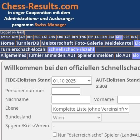
Logged on: Gast
Arabic
ARM
AZE
BIH
BUL
CAT
CHN
CRO
CZE
DEN
ENG
ESP
FAI
FIN
FRA
GER
GRE
INA
I
Home
TurnierDB
Meisterschaft
Foto-Galerie
Meldekartei
El
Turnierschach-Elozahl
Schnellschach-Elozahl
Allgemeines
Turnier anmelden: AUT
Spieler anmelden
Elo AUT
Elo
Willkommen bei den offiziellen Schnellscha
FIDE-Elolisten Stand
AUT-Elolisten Stand
2.303
Personennummer
Nachname
Vorname
Ebene
Bundesland
Spgem./Kreis/Verein
Nur "österreichische" Spieler (Land=A