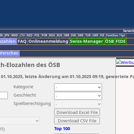
Servert
TA
JPN
MKD
LTU
NED
POL
POR
ROU
RUS
SRB
SVK
SWE
TUR
UKR
VIE
FontSize:11pt
ozahlen
FAQ
Onlineanmeldung
Swiss-Manager
ÖSB
FIDE
 Vorschau
ch-Elozahlen des ÖSB
 01.10.2025, letzte Änderung am 01.10.2025 09:19, gewertete P
Kategorie
Geschlecht
Spielberechtigung
Top 100
UT)