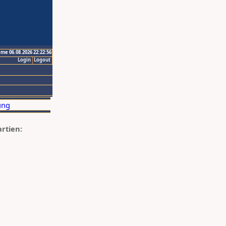
ime 06.08.2026 22:22:56
Login
Logout
artien: