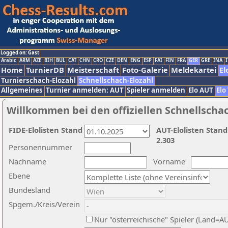
Logged on: Gast
Arabic
ARM
AZE
BIH
BUL
CAT
CHN
CRO
CZE
DEN
ENG
ESP
FAI
FIN
FRA
GER
GRE
INA
I
Home
TurnierDB
Meisterschaft
Foto-Galerie
Meldekartei
El
Turnierschach-Elozahl
Schnellschach-Elozahl
Allgemeines
Turnier anmelden: AUT
Spieler anmelden
Elo AUT
Elo
Willkommen bei den offiziellen Schnellscha
FIDE-Elolisten Stand
AUT-Elolisten Stand
2.303
Personennummer
Nachname
Vorname
Ebene
Bundesland
Spgem./Kreis/Verein
Nur "österreichische" Spieler (Land=A