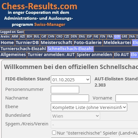
Logged on: Gast
Arabic
ARM
AZE
BIH
BUL
CAT
CHN
CRO
CZE
DEN
ENG
ESP
FAI
FIN
FRA
GER
GRE
INA
I
Home
TurnierDB
Meisterschaft
Foto-Galerie
Meldekartei
El
Turnierschach-Elozahl
Schnellschach-Elozahl
Allgemeines
Turnier anmelden: AUT
Spieler anmelden
Elo AUT
Elo
Willkommen bei den offiziellen Schnellscha
FIDE-Elolisten Stand
AUT-Elolisten Stand
2.303
Personennummer
Nachname
Vorname
Ebene
Bundesland
Spgem./Kreis/Verein
Nur "österreichische" Spieler (Land=A