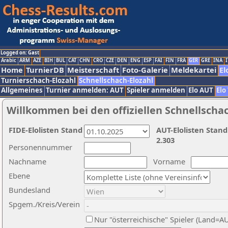
Logged on: Gast
Arabic
ARM
AZE
BIH
BUL
CAT
CHN
CRO
CZE
DEN
ENG
ESP
FAI
FIN
FRA
GER
GRE
INA
I
Home
TurnierDB
Meisterschaft
Foto-Galerie
Meldekartei
El
Turnierschach-Elozahl
Schnellschach-Elozahl
Allgemeines
Turnier anmelden: AUT
Spieler anmelden
Elo AUT
Elo
Willkommen bei den offiziellen Schnellscha
FIDE-Elolisten Stand
AUT-Elolisten Stand
2.303
Personennummer
Nachname
Vorname
Ebene
Bundesland
Spgem./Kreis/Verein
Nur "österreichische" Spieler (Land=A