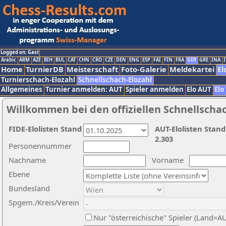
Logged on: Gast
Arabic
ARM
AZE
BIH
BUL
CAT
CHN
CRO
CZE
DEN
ENG
ESP
FAI
FIN
FRA
GER
GRE
INA
I
Home
TurnierDB
Meisterschaft
Foto-Galerie
Meldekartei
El
Turnierschach-Elozahl
Schnellschach-Elozahl
Allgemeines
Turnier anmelden: AUT
Spieler anmelden
Elo AUT
Elo
Willkommen bei den offiziellen Schnellscha
FIDE-Elolisten Stand
AUT-Elolisten Stand
2.303
Personennummer
Nachname
Vorname
Ebene
Bundesland
Spgem./Kreis/Verein
Nur "österreichische" Spieler (Land=A