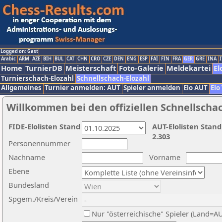
Logged on: Gast
Arabic
ARM
AZE
BIH
BUL
CAT
CHN
CRO
CZE
DEN
ENG
ESP
FAI
FIN
FRA
GER
GRE
INA
I
Home
TurnierDB
Meisterschaft
Foto-Galerie
Meldekartei
El
Turnierschach-Elozahl
Schnellschach-Elozahl
Allgemeines
Turnier anmelden: AUT
Spieler anmelden
Elo AUT
Elo
Willkommen bei den offiziellen Schnellscha
FIDE-Elolisten Stand
AUT-Elolisten Stand
2.303
Personennummer
Nachname
Vorname
Ebene
Bundesland
Spgem./Kreis/Verein
Nur "österreichische" Spieler (Land=A