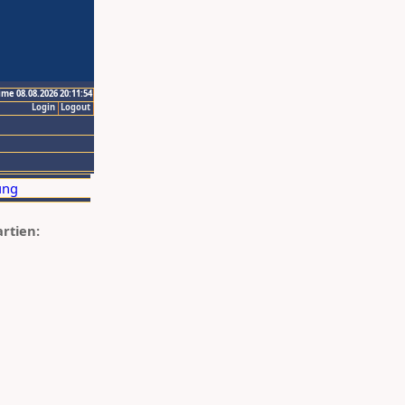
ime 08.08.2026 20:11:54
Login
Logout
artien: