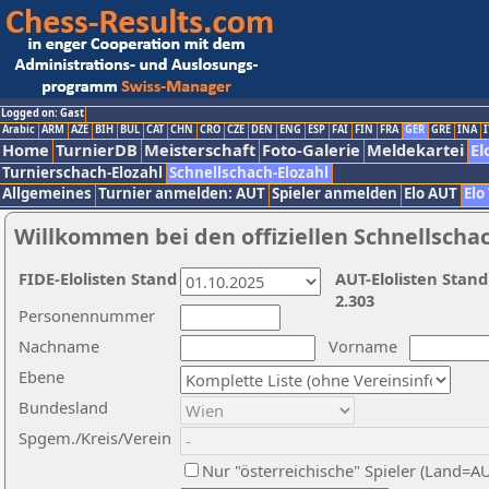
Logged on: Gast
Arabic
ARM
AZE
BIH
BUL
CAT
CHN
CRO
CZE
DEN
ENG
ESP
FAI
FIN
FRA
GER
GRE
INA
I
Home
TurnierDB
Meisterschaft
Foto-Galerie
Meldekartei
El
Turnierschach-Elozahl
Schnellschach-Elozahl
Allgemeines
Turnier anmelden: AUT
Spieler anmelden
Elo AUT
Elo
Willkommen bei den offiziellen Schnellscha
FIDE-Elolisten Stand
AUT-Elolisten Stand
2.303
Personennummer
Nachname
Vorname
Ebene
Bundesland
Spgem./Kreis/Verein
Nur "österreichische" Spieler (Land=A