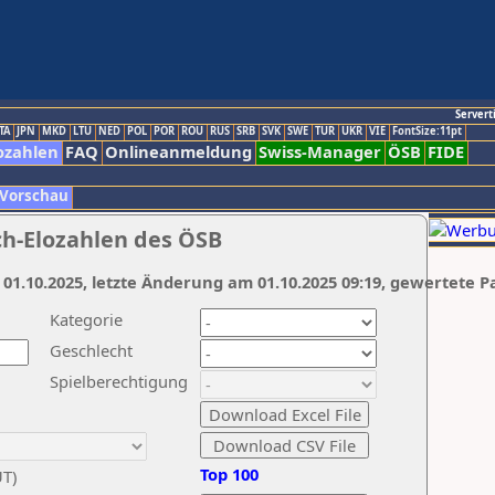
Servert
TA
JPN
MKD
LTU
NED
POL
POR
ROU
RUS
SRB
SVK
SWE
TUR
UKR
VIE
FontSize:11pt
ozahlen
FAQ
Onlineanmeldung
Swiss-Manager
ÖSB
FIDE
 Vorschau
ch-Elozahlen des ÖSB
 01.10.2025, letzte Änderung am 01.10.2025 09:19, gewertete P
Kategorie
Geschlecht
Spielberechtigung
Top 100
UT)