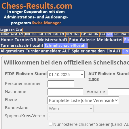
Logged on: Gast
Arabic
ARM
AZE
BIH
BUL
CAT
CHN
CRO
CZE
DEN
ENG
ESP
FAI
FIN
FRA
GER
GRE
INA
I
Home
TurnierDB
Meisterschaft
Foto-Galerie
Meldekartei
El
Turnierschach-Elozahl
Schnellschach-Elozahl
Allgemeines
Turnier anmelden: AUT
Spieler anmelden
Elo AUT
Elo
Willkommen bei den offiziellen Schnellscha
FIDE-Elolisten Stand
AUT-Elolisten Stand
2.303
Personennummer
Nachname
Vorname
Ebene
Bundesland
Spgem./Kreis/Verein
Nur "österreichische" Spieler (Land=A