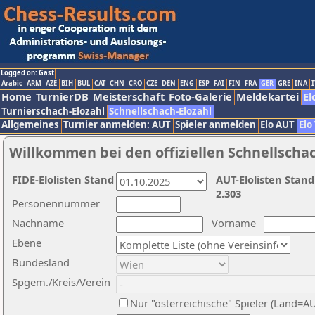
Logged on: Gast
Arabic
ARM
AZE
BIH
BUL
CAT
CHN
CRO
CZE
DEN
ENG
ESP
FAI
FIN
FRA
GER
GRE
INA
I
Home
TurnierDB
Meisterschaft
Foto-Galerie
Meldekartei
El
Turnierschach-Elozahl
Schnellschach-Elozahl
Allgemeines
Turnier anmelden: AUT
Spieler anmelden
Elo AUT
Elo
Willkommen bei den offiziellen Schnellscha
FIDE-Elolisten Stand
AUT-Elolisten Stand
2.303
Personennummer
Nachname
Vorname
Ebene
Bundesland
Spgem./Kreis/Verein
Nur "österreichische" Spieler (Land=A