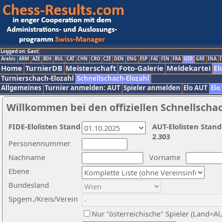
Logged on: Gast
Arabic
ARM
AZE
BIH
BUL
CAT
CHN
CRO
CZE
DEN
ENG
ESP
FAI
FIN
FRA
GER
GRE
INA
I
Home
TurnierDB
Meisterschaft
Foto-Galerie
Meldekartei
El
Turnierschach-Elozahl
Schnellschach-Elozahl
Allgemeines
Turnier anmelden: AUT
Spieler anmelden
Elo AUT
Elo
Willkommen bei den offiziellen Schnellscha
FIDE-Elolisten Stand
AUT-Elolisten Stand
2.303
Personennummer
Nachname
Vorname
Ebene
Bundesland
Spgem./Kreis/Verein
Nur "österreichische" Spieler (Land=A