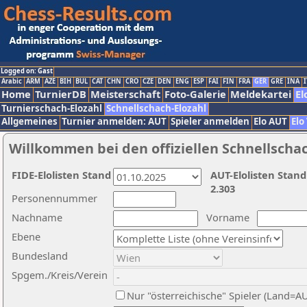
Logged on: Gast
Arabic
ARM
AZE
BIH
BUL
CAT
CHN
CRO
CZE
DEN
ENG
ESP
FAI
FIN
FRA
GER
GRE
INA
I
Home
TurnierDB
Meisterschaft
Foto-Galerie
Meldekartei
El
Turnierschach-Elozahl
Schnellschach-Elozahl
Allgemeines
Turnier anmelden: AUT
Spieler anmelden
Elo AUT
Elo
Willkommen bei den offiziellen Schnellscha
FIDE-Elolisten Stand
AUT-Elolisten Stand
2.303
Personennummer
Nachname
Vorname
Ebene
Bundesland
Spgem./Kreis/Verein
Nur "österreichische" Spieler (Land=A