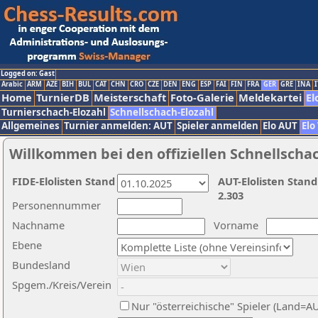
Logged on: Gast
Arabic
ARM
AZE
BIH
BUL
CAT
CHN
CRO
CZE
DEN
ENG
ESP
FAI
FIN
FRA
GER
GRE
INA
I
Home
TurnierDB
Meisterschaft
Foto-Galerie
Meldekartei
El
Turnierschach-Elozahl
Schnellschach-Elozahl
Allgemeines
Turnier anmelden: AUT
Spieler anmelden
Elo AUT
Elo
Willkommen bei den offiziellen Schnellscha
FIDE-Elolisten Stand
AUT-Elolisten Stand
2.303
Personennummer
Nachname
Vorname
Ebene
Bundesland
Spgem./Kreis/Verein
Nur "österreichische" Spieler (Land=A