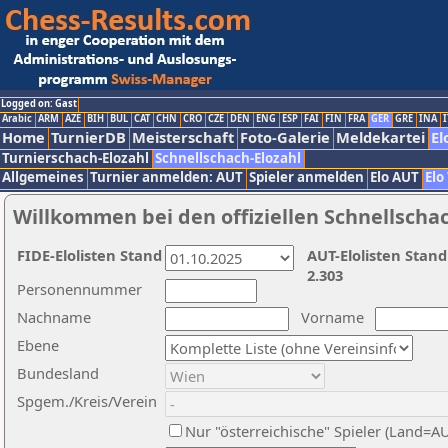
Logged on: Gast
Arabic
ARM
AZE
BIH
BUL
CAT
CHN
CRO
CZE
DEN
ENG
ESP
FAI
FIN
FRA
GER
GRE
INA
I
Home
TurnierDB
Meisterschaft
Foto-Galerie
Meldekartei
El
Turnierschach-Elozahl
Schnellschach-Elozahl
Allgemeines
Turnier anmelden: AUT
Spieler anmelden
Elo AUT
Elo
Willkommen bei den offiziellen Schnellscha
FIDE-Elolisten Stand
AUT-Elolisten Stand
2.303
Personennummer
Nachname
Vorname
Ebene
Bundesland
Spgem./Kreis/Verein
Nur "österreichische" Spieler (Land=A