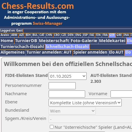
Logged on: Gast
Arabic
ARM
AZE
BIH
BUL
CAT
CHN
CRO
CZE
DEN
ENG
ESP
FAI
FIN
FRA
GER
GRE
INA
I
Home
TurnierDB
Meisterschaft
Foto-Galerie
Meldekartei
El
Turnierschach-Elozahl
Schnellschach-Elozahl
Allgemeines
Turnier anmelden: AUT
Spieler anmelden
Elo AUT
Elo
Willkommen bei den offiziellen Schnellscha
FIDE-Elolisten Stand
AUT-Elolisten Stand
2.303
Personennummer
Nachname
Vorname
Ebene
Bundesland
Spgem./Kreis/Verein
Nur "österreichische" Spieler (Land=A