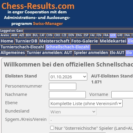
Logged on: Gast
Arabic
ARM
AZE
BIH
BUL
CAT
CHN
CRO
CZE
DEN
ENG
ESP
FAI
FIN
FRA
GER
GRE
INA
I
Home
TurnierDB
Meisterschaft
Foto-Galerie
Meldekartei
El
Turnierschach-Elozahl
Schnellschach-Elozahl
Allgemeines
Turnier anmelden: AUT
Spieler anmelden
Elo AUT
Elo
Willkommen bei den offiziellen Schnellscha
Elolisten Stand
AUT-Elolisten Stand
1.071
Personennummer
Nachname
Vorname
Ebene
Bundesland
Spgem./Kreis/Verein
Nur "österreichische" Spieler (Land=A