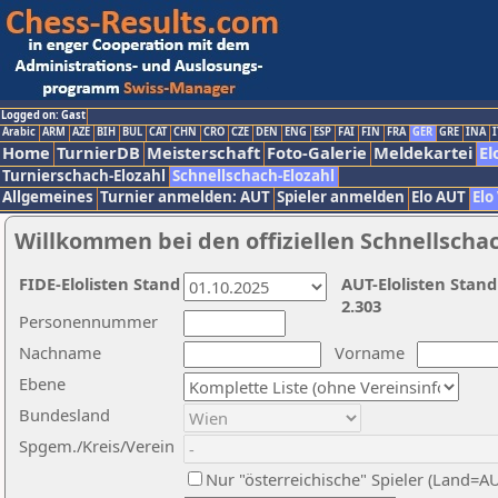
Logged on: Gast
Arabic
ARM
AZE
BIH
BUL
CAT
CHN
CRO
CZE
DEN
ENG
ESP
FAI
FIN
FRA
GER
GRE
INA
I
Home
TurnierDB
Meisterschaft
Foto-Galerie
Meldekartei
El
Turnierschach-Elozahl
Schnellschach-Elozahl
Allgemeines
Turnier anmelden: AUT
Spieler anmelden
Elo AUT
Elo
Willkommen bei den offiziellen Schnellscha
FIDE-Elolisten Stand
AUT-Elolisten Stand
2.303
Personennummer
Nachname
Vorname
Ebene
Bundesland
Spgem./Kreis/Verein
Nur "österreichische" Spieler (Land=A